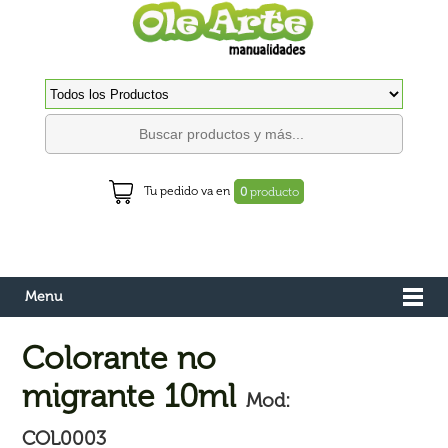
Tu pedido va en
0
producto
Menu
Colorante no
migrante 10ml
Mod:
COL0003