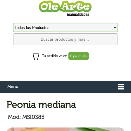
Tu pedido va en
0
producto
Menu
Peonia mediana
Mod: MSI0385