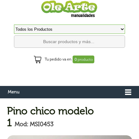
Tu pedido va en
0
producto
Menu
Pino chico modelo
1
Mod: MSI0453