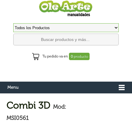
Tu pedido va en
0
producto
Menu
Combi 3D
Mod:
MSI0561