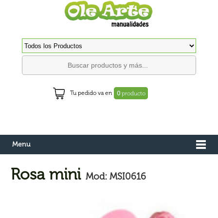
Tu pedido va en
0
producto
Menu
Rosa mini
Mod: MSI0616