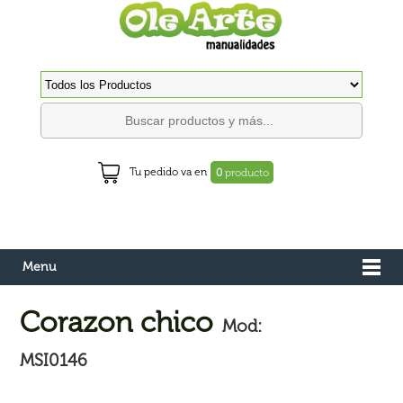
Tu pedido va en
0
producto
Menu
Corazon chico
Mod:
MSI0146