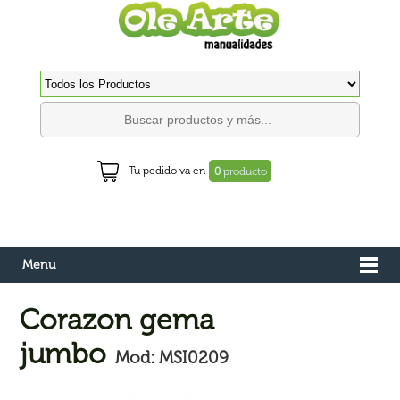
Tu pedido va en
0
producto
Menu
Corazon gema
jumbo
Mod: MSI0209