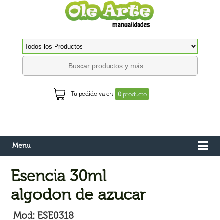
Tu pedido va en
0
producto
Menu
Esencia 30ml
algodon de azucar
Mod: ESE0318