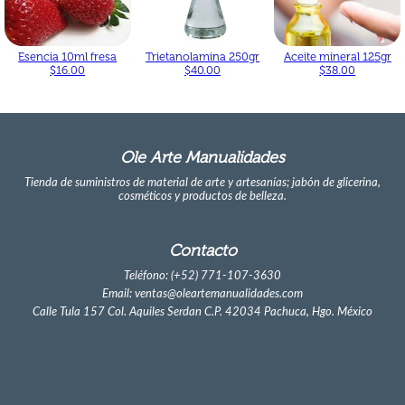
Esencia 10ml fresa
Trietanolamina 250gr
Aceite mineral 125gr
$16.00
$40.00
$38.00
Ole Arte Manualidades
Tienda de suministros de material de arte y artesanías; jabón de glicerina,
cosméticos y productos de belleza.
Contacto
Teléfono: (+52) 771-107-3630
Email: ventas@oleartemanualidades.com
Calle Tula 157 Col. Aquiles Serdan C.P. 42034 Pachuca, Hgo. México