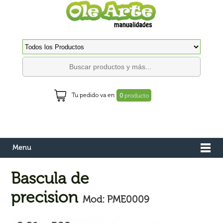
Tu pedido va en
0
producto
Menu
Bascula de
precision
Mod: PME0009